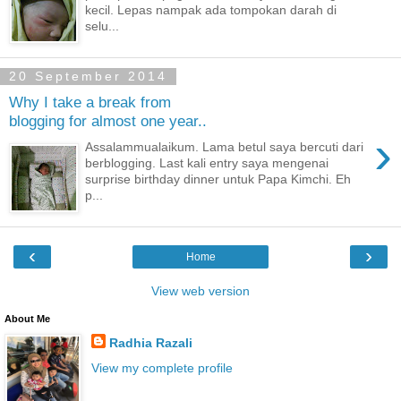
kecil. Lepas nampak ada tompokan darah di
selu...
20 September 2014
Why I take a break from
blogging for almost one year..
›
Assalammualaikum. Lama betul saya bercuti dari
berblogging. Last kali entry saya mengenai
surprise birthday dinner untuk Papa Kimchi. Eh
p...
‹
›
Home
View web version
About Me
Radhia Razali
View my complete profile