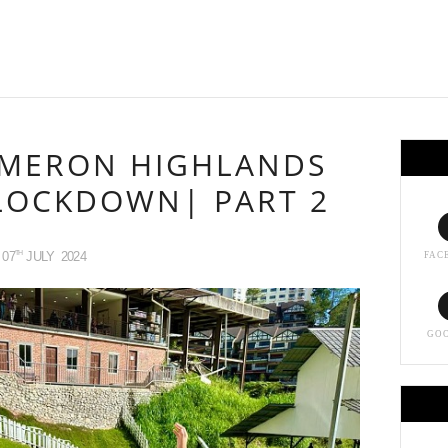
AMERON HIGHLANDS
 LOCKDOWN| PART 2
07
JULY
2024
TH
FAC
GO