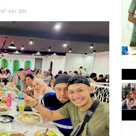
05
JULY
2024
TH