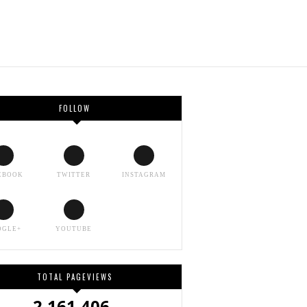
FOLLOW
EBOOK
TWITTER
INSTAGRAM
OGLE+
YOUTUBE
TOTAL PAGEVIEWS
2,161,406