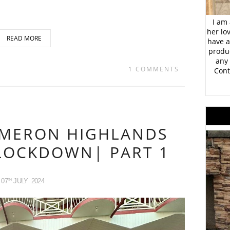
I am 
her lo
READ MORE
have a
produc
any 
1 COMMENTS
Cont
AMERON HIGHLANDS
 LOCKDOWN| PART 1
07
JULY
2024
TH