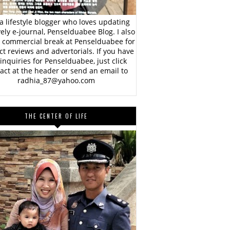
a lifestyle blogger who loves updating
vely e-journal, Penselduabee Blog. I also
 commercial break at Penselduabee for
t reviews and advertorials. If you have
inquiries for Penselduabee, just click
act at the header or send an email to
radhia_87@yahoo.com
THE CENTER OF LIFE