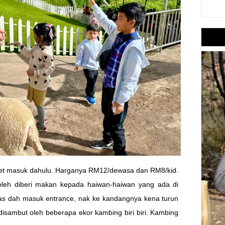
iket masuk dahulu. Harganya RM12/dewasa dan RM8/kid.
oleh diberi makan kepada haiwan-haiwan yang ada di
pas dah masuk entrance, nak ke kandangnya kena turun
h disambut oleh beberapa ekor kambing biri biri. Kambing