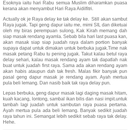
Esoknya iaitu hari Rabu semua Muslim diharamkan puasa
kerana akan menyambut Hari Raya Aidilfitri.
Actually ok je Raya delay ke tak delay ke. Still akan sambut
Raya jugak. Tapi geng dapur iaitu me, mimi SIL dan diketuai
oleh my biras perempuan sulong, Kak Kirah memang dah
siap masak rendang ayamla. Sebab bila hari last puasa kan,
akan masak siap siap juadah raya dalam portion banyak
supaya dapat untuk dimakan untuk berbuka jugak.Time nak
masak petang Rabu tu pening jugak. Takut kalau betul raya
delay sehari, kalau masak rendang ayam tak dapatlah nak
buat untuk juadah first raya. Sama ada akan rendang ayam
akan habis ataupun dah tak fresh. Malas fikir banyak pun
pasal geng dapur masak je rendang ayam. Ayah mertua
pula beli lemang. Dan nasib baik tak raya delay pun.
Lepas berbuka, geng dapur masak lagi daging masak hitam,
kuah kacang, lontong, sambal ikan bilis dan nasi impit.untuk
tambah lagi juadah untuk sambutan raya puasa pertama.
Ayah mertua pula ada beli lemang. Banyak sedikit juadah
raya tahun ini. Semangat lebih sedikit sebab raya tak delay.
Hehe.