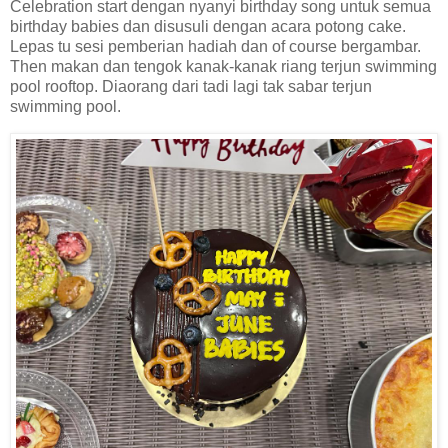
Celebration start dengan nyanyi birthday song untuk semua
birthday babies dan disusuli dengan acara potong cake.
Lepas tu sesi pemberian hadiah dan of course bergambar.
Then makan dan tengok kanak-kanak riang terjun swimming
pool rooftop. Diaorang dari tadi lagi tak sabar terjun
swimming pool.