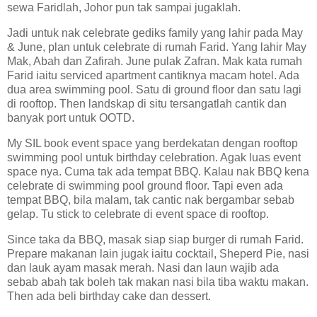
sewa Faridlah, Johor pun tak sampai jugaklah.
Jadi untuk nak celebrate gediks family yang lahir pada May
& June, plan untuk celebrate di rumah Farid. Yang lahir May
Mak, Abah dan Zafirah. June pulak Zafran. Mak kata rumah
Farid iaitu serviced apartment cantiknya macam hotel. Ada
dua area swimming pool. Satu di ground floor dan satu lagi
di rooftop. Then landskap di situ tersangatlah cantik dan
banyak port untuk OOTD.
My SIL book event space yang berdekatan dengan rooftop
swimming pool untuk birthday celebration. Agak luas event
space nya. Cuma tak ada tempat BBQ. Kalau nak BBQ kena
celebrate di swimming pool ground floor. Tapi even ada
tempat BBQ, bila malam, tak cantic nak bergambar sebab
gelap. Tu stick to celebrate di event space di rooftop.
Since taka da BBQ, masak siap siap burger di rumah Farid.
Prepare makanan lain jugak iaitu cocktail, Sheperd Pie, nasi
dan lauk ayam masak merah. Nasi dan laun wajib ada
sebab abah tak boleh tak makan nasi bila tiba waktu makan.
Then ada beli birthday cake dan dessert.