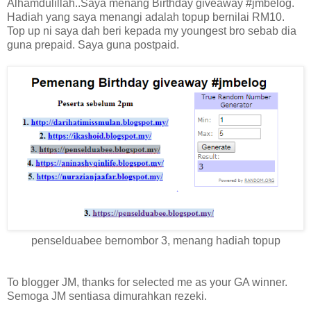
Alhamdulillah..Saya menang Birthday giveaway #jmbelog.
Hadiah yang saya menangi adalah topup bernilai RM10.
Top up ni saya dah beri kepada my youngest bro sebab dia
guna prepaid. Saya guna postpaid.
penselduabee bernombor 3, menang hadiah topup
To blogger JM, thanks for selected me as your GA winner.
Semoga JM sentiasa dimurahkan rezeki.