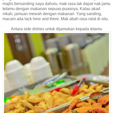
majlis bersanding saya dahulu, mak rasa tak dapat nak jamu
tetamu dengan makanan sepuas-puasnya. Kalau akad
nikah, jamuan mewah dengan makanan. Yang sanding,
macam ada lack here and there. Mak abah rasa ralat di situ.
Antara side dishes untuk dijamukan kepada tetamu