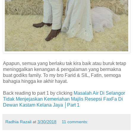
Apapun, semua yang berlaku tak kira baik atau buruk tetap
meninggalkan kenangan & pengalaman yang bermakna
buat godiks family. To my bro Farid & SIL, Fatin, semoga
bahagia hingga ke akhir hayat.
Back reading to part 1 by clicking
Masalah Air Di Selangor
Tidak Menjejaskan Kemeriahan Majlis Resepsi FaxFa Di
Dewan Kastam Kelana Jaya │Part 1
Radhia Razali
at
3/30/2018
11 comments: