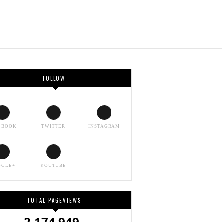
FOLLOW
EBOOK
TWITTER
INSTAGRAM
OGLE+
YOUTUBE
TOTAL PAGEVIEWS
2,174,949