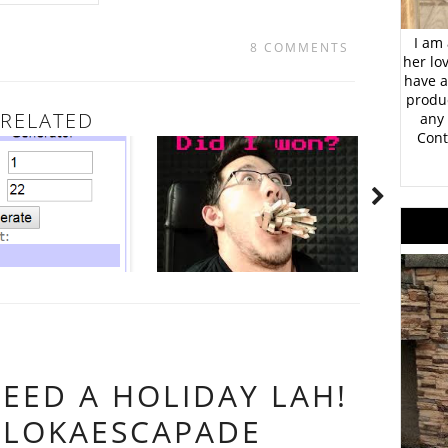
I am 
8 COMMENTS
her lo
have a
produc
RELATED
any 
Cont
NEED A HOLIDAY LAH!
ELOKAESCAPADE