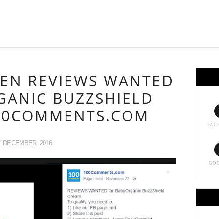
EN REVIEWS WANTED
GANIC BUZZSHIELD
100COMMENTS.COM
FAC
DECEMBER
2016
H
GO