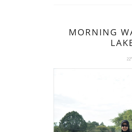
MORNING WA
LAK
22
T