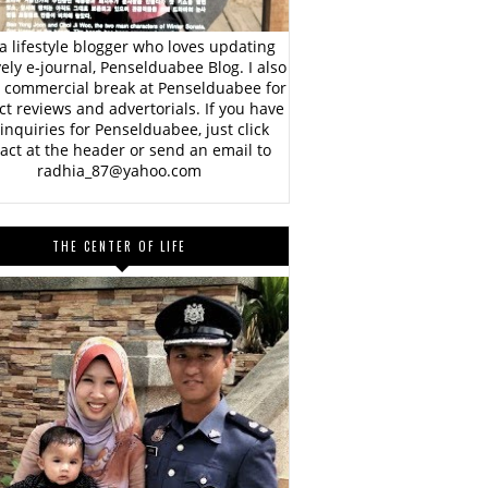
a lifestyle blogger who loves updating
vely e-journal, Penselduabee Blog. I also
 commercial break at Penselduabee for
t reviews and advertorials. If you have
inquiries for Penselduabee, just click
act at the header or send an email to
radhia_87@yahoo.com
THE CENTER OF LIFE