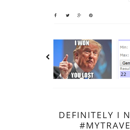
DEFINITELY I 
#MYTRAV