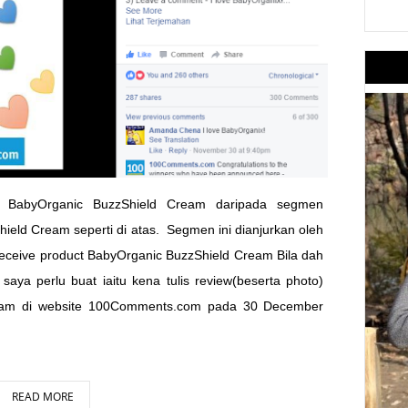
it BabyOrganic BuzzShield Cream daripada segmen
eld Cream seperti di atas. Segmen ini dianjurkan oleh
eceive product BabyOrganic BuzzShield Cream Bila dah
 saya perlu buat iaitu kena tulis review(beserta photo)
eam di website 100Comments.com pada 30 December
READ MORE