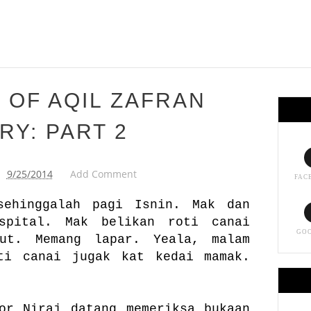
 OF AQIL ZAFRAN
RY: PART 2
9/25/2014
Add Comment
FAC
sehinggalah pagi Isnin. Mak dan
spital. Mak belikan roti canai
GO
ut. Memang lapar. Yeala, malam
ti canai jugak kat kedai mamak.
or Niraj datang memeriksa bukaan