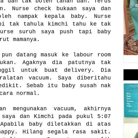
sa dah tak boleh tahan dah. Terus
an. Nurse check bukaan saya dan
oleh nampak kepala baby. Nurse
pi tak tahula kimchi tahu ke tak
urse suruh saya push tapi baby
rut mamanya.
 pun datang masuk ke labour room
ukan. Agaknya dia patutnya tak
nggil untuk buat delivery. Dia
ralatan vacuum. Saya diberitahu
edikit. Sebab itu baby susah nak
cara normal.
an mengunakan vacuum, akhirnya
 saya dan Kimchi pada pukul 5:07
 Apabila baby diletakkan di atas
happy. Hilang segala rasa sakit.