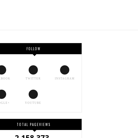
FOLLOW
EBOOK
TWITTER
INSTAGRAM
OGLE+
YOUTUBE
TOTAL PAGEVIEWS
2,158,373