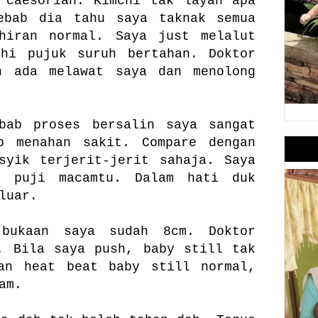
 caesorian. Kimchi tak layan apa
ebab dia tahu saya taknak semua
hiran normal. Saya just melalut
chi pujuk suruh bertahan. Doktor
n ada melawat saya dan menolong
bab proses bersalin saya sangat
p menahan sakit. Compare dengan
syik terjerit-jerit sahaja. Saya
e puji macamtu. Dalam hati duk
luar.
bukaan saya sudah 8cm. Doktor
. Bila saya push, baby still tak
kan heat beat baby still normal,
am.