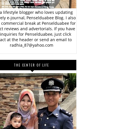
a lifestyle blogger who loves updating
vely e-journal, Penselduabee Blog. I also
 commercial break at Penselduabee for
t reviews and advertorials. If you have
inquiries for Penselduabee, just click
act at the header or send an email to
radhia_87@yahoo.com
THE CENTER OF LIFE