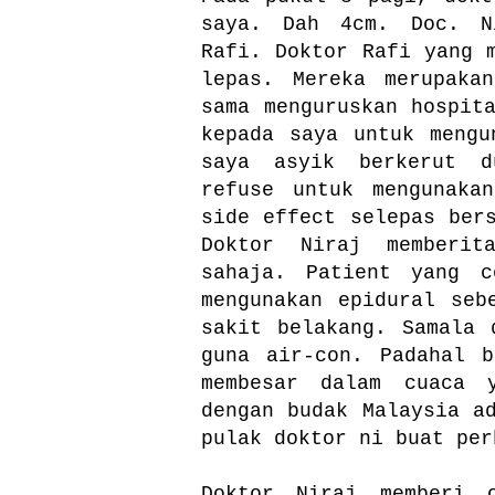
saya. Dah 4cm. Doc. N
Rafi. Doktor Rafi yang 
lepas. Mereka merupaka
sama menguruskan hospit
kepada saya untuk mengu
saya asyik berkerut d
refuse untuk mengunaka
side effect selepas ber
Doktor Niraj memberit
sahaja. Patient yang c
mengunakan epidural seb
sakit belakang. Samala 
guna air-con. Padahal 
membesar dalam cuaca 
dengan budak Malaysia a
pulak doktor ni buat per
Doktor Niraj memberi 