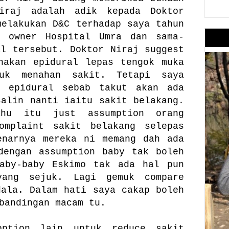
iraj adalah adik kepada Doktor
melakukan D&C terhadap saya tahun
n owner Hospital Umra dan sama-
al tersebut. Doktor Niraj suggest
nakan epidural lepas tengok muka
uk menahan sakit. Tetapi saya
n epidural sebab takut akan ada
salin nanti iaitu sakit belakang.
ahu itu just assumption orang
omplaint sakit belakang selepas
enarnya mereka ni memang dah ada
dengan assumption baby tak boleh
baby-baby Eskimo tak ada hal pun
yang sejuk. Lagi gemuk compare
dala. Dalam hati saya cakap boleh
bandingan macam tu.
option lain untuk reduce sakit