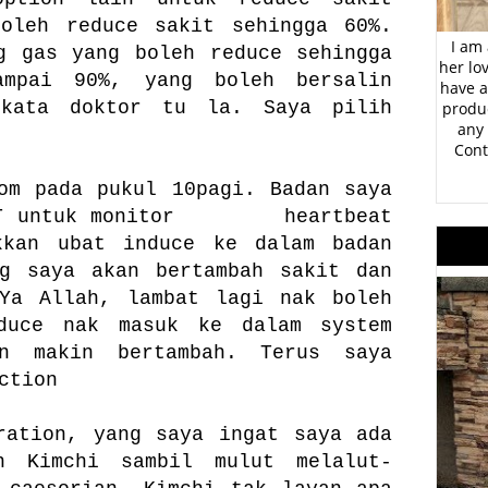
boleh reduce sakit sehingga 60%.
I am 
g gas yang boleh reduce sehingga
her lo
ampai 90%, yang boleh bersalin
have a
 kata doktor tu la. Saya pilih
produc
any 
Cont
om pada pukul 10pagi. Badan saya
 CGT untuk monitor heartbeat
kkan ubat induce ke dalam badan
ng saya akan bertambah sakit dan
 Ya Allah, lambat lagi nak boleh
duce nak masuk ke dalam system
on makin bertambah. Terus saya
ction
ration, yang saya ingat saya ada
n Kimchi sambil mulut melalut-