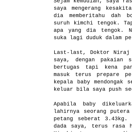
Sejam kemudian, saya ra
saya mengerang kesakit
dia memberitahu dah b
suruh kimchi tengok. Ta
apa yang dia tengok. N
suka lagi duduk dalam pe
Last-last, Doktor Niraj
saya, dengan pakaian s
bertugas tapi kena pa
masuk terus prepare pe
kepala baby mendongak s
keluar bila saya push se
Apabila baby dikeluark
lahirnya seorang putera
petang seberat 3.43kg.
dada saya, terus rasa 