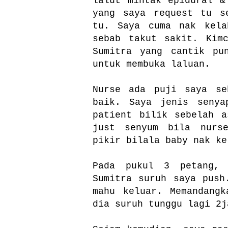
lalut mintak epidural &
yang saya request tu s
tu. Saya cuma nak kela
sebab takut sakit. Kim
Sumitra yang cantik pu
untuk membuka laluan.
Nurse ada puji saya se
baik. Saya jenis senya
patient bilik sebelah a
just senyum bila nurs
pikir bilala baby nak ke
Pada pukul 3 petang, 
Sumitra suruh saya push
mahu keluar. Memandang
dia suruh tunggu lagi 2j