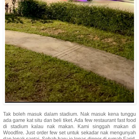
Tak boleh masuk dalam stadium. Nak masuk kena tunggu
ada game kat situ dan beli tiket. Ada few restaurant fast food
di stadium kalau nak makan. Kami singgah makan di
Woodfire. Just order few set untuk sekadar nak mengunyah
dan lepak santai. Sebab baru je lepas dinner di rumah Farid.