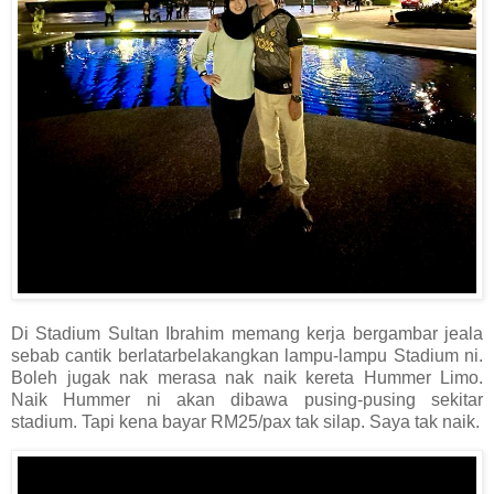
Di Stadium Sultan Ibrahim memang kerja bergambar jeala
sebab cantik berlatarbelakangkan lampu-lampu Stadium ni.
Boleh jugak nak merasa nak naik kereta Hummer Limo.
Naik Hummer ni akan dibawa pusing-pusing sekitar
stadium. Tapi kena bayar RM25/pax tak silap. Saya tak naik.