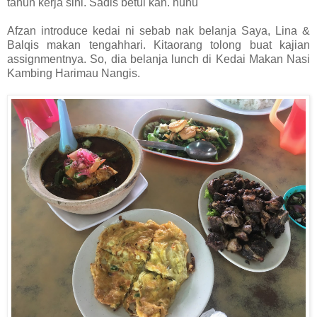
tahun kerja sini. Sadis betul kan. huhu
Afzan introduce kedai ni sebab nak belanja Saya, Lina &
Balqis makan tengahhari. Kitaorang tolong buat kajian
assignmentnya. So, dia belanja lunch di Kedai Makan Nasi
Kambing Harimau Nangis.