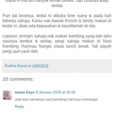
dapat ni macam banyak lemak sedikit. Tapi rasanya tetap
sedap
Part tak bestnya, kedai ni dibuka time siang & pada hari
bekerja sahaja. Kalau nak bawak Kimchi & family makan di
kedai ni, akan ada kepayahan & kesulitanlah di situ.
Lepasni, teringin sahaja nak makan kambing yang dah tahu
rasanya lembut & sedap, pergi sahaja makan di Nasi
Kambing Harimau Nangis masa lunch break. Tak payah
pergi jauh-jauh dah.
Radhia Razali
at
1/08/2018
20 comments:
mama tisya
8 January 2018 at 16:34
unik btul namanya nasi kambing harimau menangis
Reply