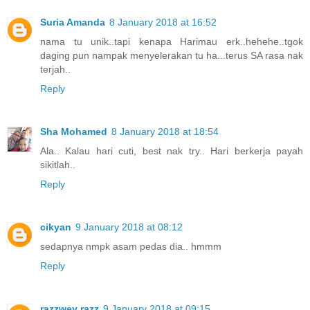
Suria Amanda
8 January 2018 at 16:52
nama tu unik..tapi kenapa Harimau erk..hehehe..tgok
daging pun nampak menyelerakan tu ha...terus SA rasa nak
terjah..
Reply
Sha Mohamed
8 January 2018 at 18:54
Ala.. Kalau hari cuti, best nak try.. Hari berkerja payah
sikitlah..
Reply
cikyan
9 January 2018 at 08:12
sedapnya nmpk asam pedas dia.. hmmm
Reply
razzwey razz
9 January 2018 at 09:15