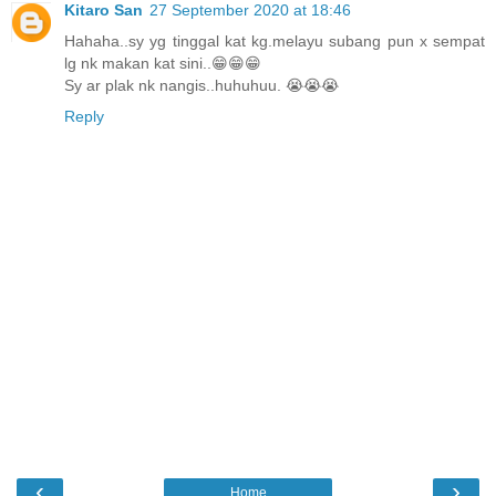
Kitaro San
27 September 2020 at 18:46
Hahaha..sy yg tinggal kat kg.melayu subang pun x sempat
lg nk makan kat sini..😁😁😁
Sy ar plak nk nangis..huhuhuu. 😭😭😭
Reply
‹
›
Home