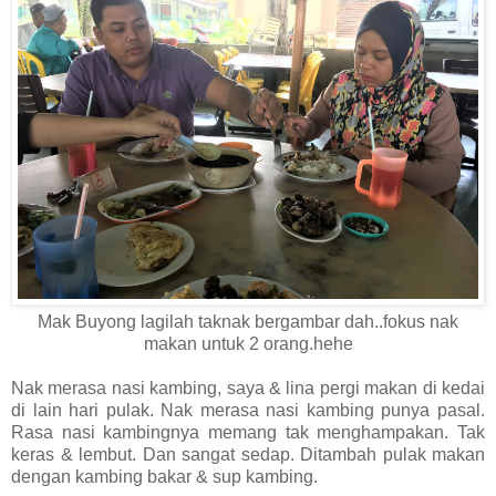
Mak Buyong lagilah taknak bergambar dah..fokus nak
makan untuk 2 orang.hehe
Nak merasa nasi kambing, saya & lina pergi makan di kedai
di lain hari pulak. Nak merasa nasi kambing punya pasal.
Rasa nasi kambingnya memang tak menghampakan. Tak
keras & lembut. Dan sangat sedap. Ditambah pulak makan
dengan kambing bakar & sup kambing.