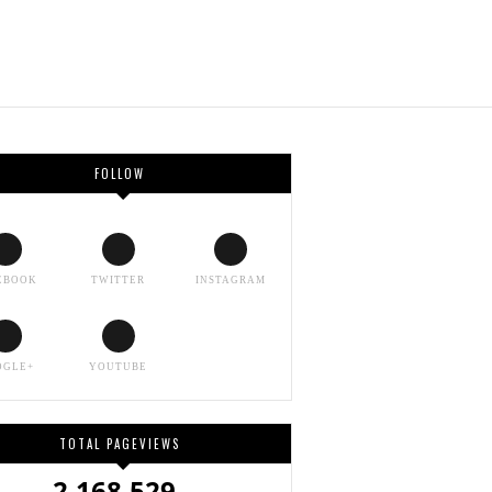
FOLLOW
EBOOK
TWITTER
INSTAGRAM
OGLE+
YOUTUBE
TOTAL PAGEVIEWS
2,168,529