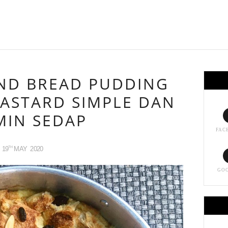
ND BREAD PUDDING
ASTARD SIMPLE DAN
MIN SEDAP
FAC
19
MAY
2020
TH
GO