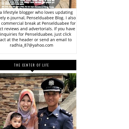
a lifestyle blogger who loves updating
vely e-journal, Penselduabee Blog. I also
 commercial break at Penselduabee for
t reviews and advertorials. If you have
inquiries for Penselduabee, just click
act at the header or send an email to
radhia_87@yahoo.com
THE CENTER OF LIFE