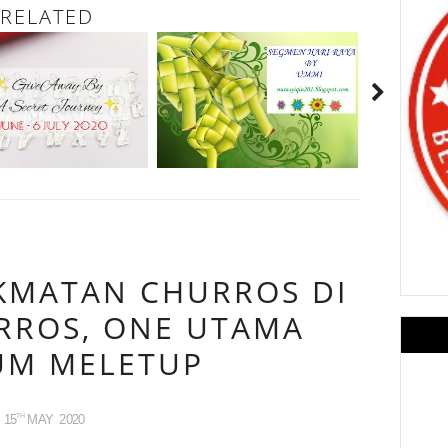
RELATED
KMATAN CHURROS DI
RROS, ONE UTAMA
UM MELETUP
15
MAY
2020
TH