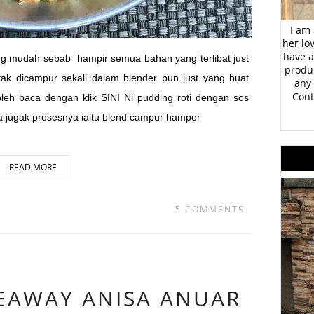
I am 
her lo
have a
ang mudah sebab hampir semua bahan yang terlibat just
produc
ak dicampur sekali dalam blender pun just yang buat
any 
Cont
oleh baca dengan klik SINI Ni pudding roti dengan sos
 jugak prosesnya iaitu blend campur hamper
READ MORE
5 COMMENTS
EAWAY ANISA ANUAR