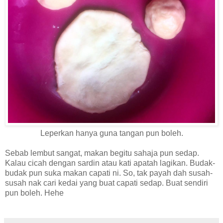
Leperkan hanya guna tangan pun boleh.
Sebab lembut sangat, makan begitu sahaja pun sedap.
Kalau cicah dengan sardin atau kati apatah lagikan. Budak-
budak pun suka makan capati ni. So, tak payah dah susah-
susah nak cari kedai yang buat capati sedap. Buat sendiri
pun boleh. Hehe