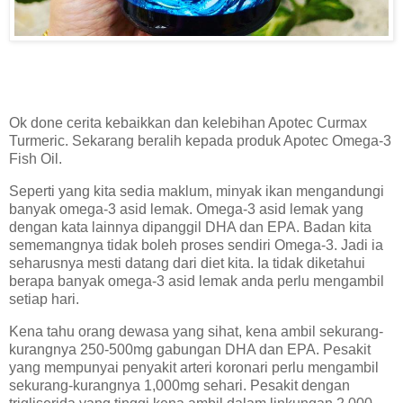
Ok done cerita kebaikkan dan kelebihan Apotec Curmax
Turmeric. Sekarang beralih kepada produk Apotec Omega-3
Fish Oil.
Seperti yang kita sedia maklum, minyak ikan mengandungi
banyak omega-3 asid lemak. Omega-3 asid lemak yang
dengan kata lainnya dipanggil DHA dan EPA. Badan kita
sememangnya tidak boleh proses sendiri Omega-3. Jadi ia
seharusnya mesti datang dari diet kita. Ia tidak diketahui
berapa banyak omega-3 asid lemak anda perlu mengambil
setiap hari.
Kena tahu orang dewasa yang sihat, kena ambil sekurang-
kurangnya 250-500mg gabungan DHA dan EPA. Pesakit
yang mempunyai penyakit arteri koronari perlu mengambil
sekurang-kurangnya 1,000mg sehari. Pesakit dengan