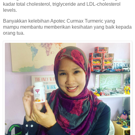
kadar total cholesterol, triglyceride and LDL-cholesterol
levels.
Banyakkan kelebihan Apotec Curmax Turmeric yang
mampu membantu memberikan kesihatan yang baik kepada
orang tua.