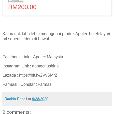
Kalau nak tahu lebih menngenai produk Apotec boleh layari
url seperti tertera di bawah :
Facebook Link
: Apotec Malaysia
Instagram Link : apotecnushine
Lazada : https://bit.ly/2VvSMr2
Farmasi : Constant Farmasi
Radhia Razali
at
9/28/2020
2 comments: