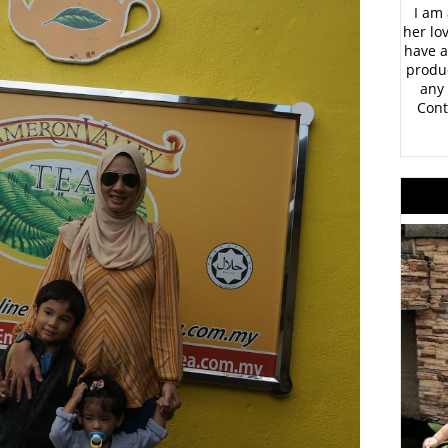
I am 
her lo
have a
produc
any 
Cont