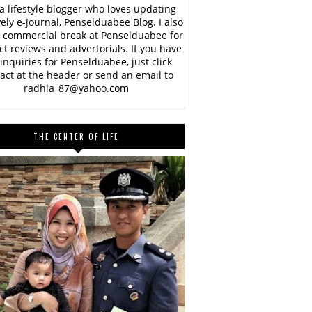
a lifestyle blogger who loves updating
vely e-journal, Penselduabee Blog. I also
 commercial break at Penselduabee for
t reviews and advertorials. If you have
inquiries for Penselduabee, just click
act at the header or send an email to
radhia_87@yahoo.com
THE CENTER OF LIFE