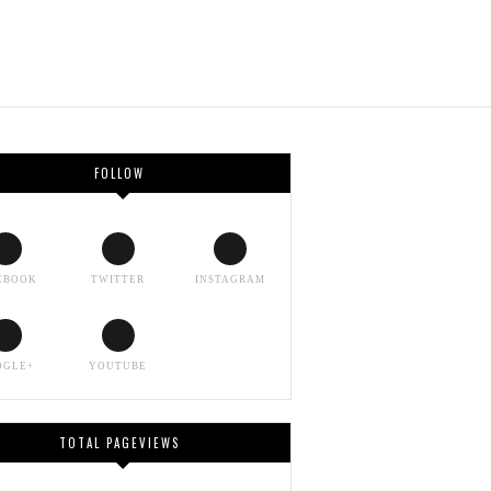
FOLLOW
EBOOK
TWITTER
INSTAGRAM
OGLE+
YOUTUBE
TOTAL PAGEVIEWS