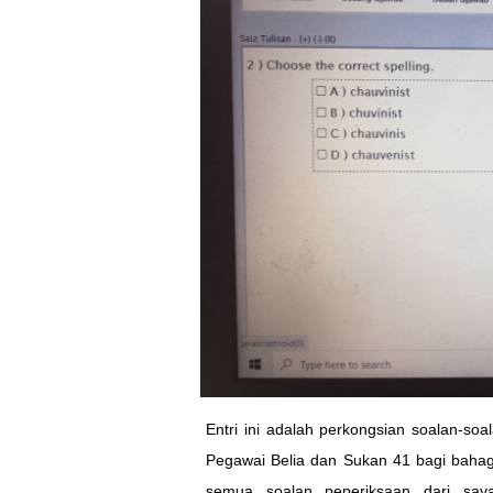
Entri ini adalah perkongsian soalan-s
Pegawai Belia dan Sukan 41 bagi bahag
semua soalan peperiksaan dari say