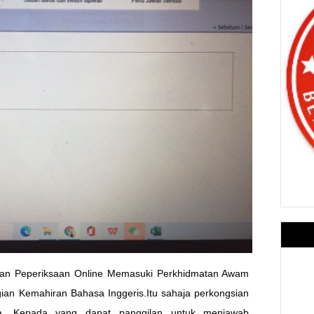
oalan Peperiksaan Online Memasuki Perkhidmatan Awam
ian Kemahiran Bahasa Inggeris.Itu sahaja perkongsian
a. Kepada yang dapat panggilan untuk menjawab