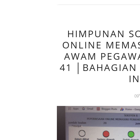
HIMPUNAN SO
ONLINE MEMA
AWAM PEGAWA
41 │BAHAGIAN
I
09
T