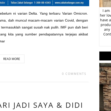
I am 
ebelum ni varian Delta. Yang terbaru Varian Omicron.
her lo
have a
 lama, dah muncul macam-macam varian Covid, dengan
produc
termasuklah sangat susah nak pulih. IMF pun dah beri
any 
Cont
ng kita yang sumber pendapatannya terjejas akibat
nar
READ MORE
0 COMMENTS
I JADI SAYA & DIDI