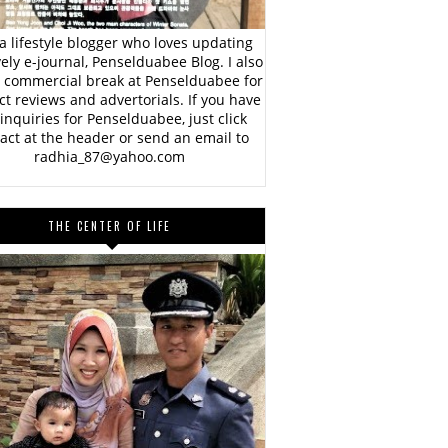
a lifestyle blogger who loves updating
vely e-journal, Penselduabee Blog. I also
 commercial break at Penselduabee for
t reviews and advertorials. If you have
inquiries for Penselduabee, just click
act at the header or send an email to
radhia_87@yahoo.com
THE CENTER OF LIFE