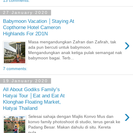
13 comments:
27 January 2020
Babymoon Vacation │Staying At
Copthorne Hotel Cameron
Highlands For 2D1N
›
Masa mengandungkan Zafran dan Zafirah, tak
ada pun bercuti untuk babymoon.
Mengandungkan anak ketiga pulak semangat nak
babymoon bagai. Terb...
7 comments:
19 January 2020
All About Godiks Family’s
Hatyai Tour │Eat and Eat At
Klonghae Floating Market,
Hatyai Thailand
›
Selesai sahaja dengan Majlis Konvo Mus dan
konvo family photoshoot di studio, terus gerak ke
Padang Besar. Makan dahulu di situ. Kereta
pula...