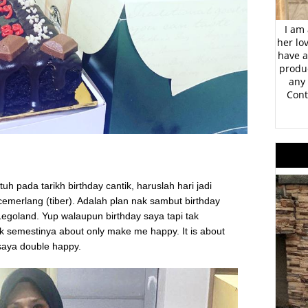
I am 
her lo
have a
produc
any 
Cont
h pada tarikh birthday cantik, haruslah hari jadi
cemerlang (tiber). Adalah plan nak sambut birthday
egoland. Yup walaupun birthday saya tapi tak
ak semestinya about only make me happy. It is about
saya double happy.