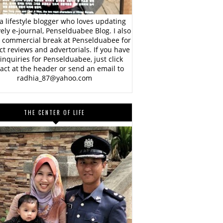
a lifestyle blogger who loves updating
vely e-journal, Penselduabee Blog. I also
 commercial break at Penselduabee for
t reviews and advertorials. If you have
inquiries for Penselduabee, just click
act at the header or send an email to
radhia_87@yahoo.com
THE CENTER OF LIFE