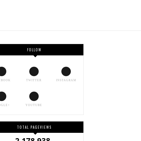
FOLLOW
EBOOK
TWITTER
INSTAGRAM
OGLE+
YOUTUBE
TOTAL PAGEVIEWS
2,178,938