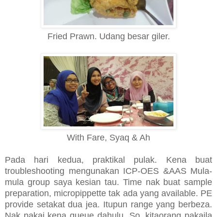
Fried Prawn. Udang besar giler.
With Fare, Syaq & Ah
Pada hari kedua, praktikal pulak. Kena buat
troubleshooting mengunakan ICP-OES &AAS Mula-
mula group saya kesian tau. Time nak buat sample
preparation, micropippette tak ada yang available. PE
provide setakat dua jea. Itupun range yang berbeza.
Nak pakai kena queue dahulu. So, kitaorang pakaila