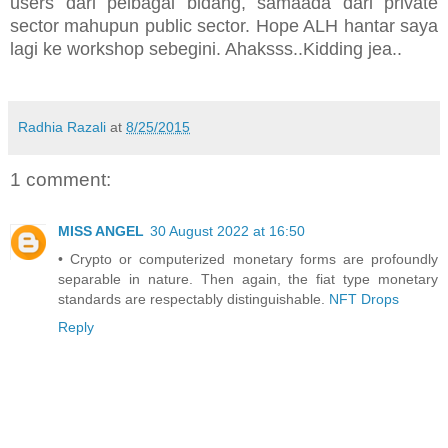
users dari pelbagai bidang, samaada dari private
sector mahupun public sector. Hope ALH hantar saya
lagi ke workshop sebegini. Ahaksss..Kidding jea..
Radhia Razali
at
8/25/2015
1 comment:
MISS ANGEL
30 August 2022 at 16:50
• Crypto or computerized monetary forms are profoundly
separable in nature. Then again, the fiat type monetary
standards are respectably distinguishable.
NFT Drops
Reply