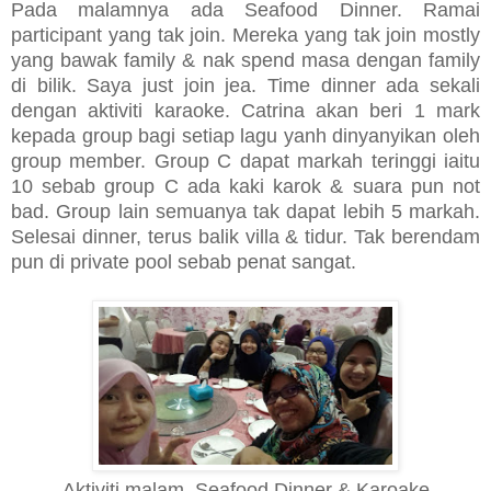
Pada malamnya ada Seafood Dinner. Ramai
participant yang tak join. Mereka yang tak join mostly
yang bawak family & nak spend masa dengan family
di bilik. Saya just join jea. Time dinner ada sekali
dengan aktiviti karaoke. Catrina akan beri 1 mark
kepada group bagi setiap lagu yanh dinyanyikan oleh
group member. Group C dapat markah teringgi iaitu
10 sebab group C ada kaki karok & suara pun not
bad. Group lain semuanya tak dapat lebih 5 markah.
Selesai dinner, terus balik villa & tidur. Tak berendam
pun di private pool sebab penat sangat.
Aktiviti malam, Seafood Dinner & Karoake