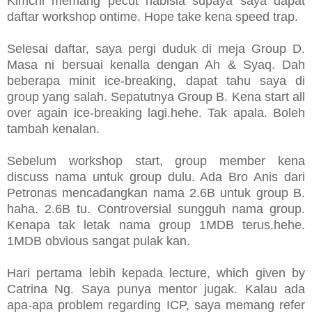
Kimchi memang pecut habisla supaya saya dapat
daftar workshop ontime. Hope take kena speed trap.
Selesai daftar, saya pergi duduk di meja Group D.
Masa ni bersuai kenalla dengan Ah & Syaq. Dah
beberapa minit ice-breaking, dapat tahu saya di
group yang salah. Sepatutnya Group B. Kena start all
over again ice-breaking lagi.hehe. Tak apala. Boleh
tambah kenalan.
Sebelum workshop start, group member kena
discuss nama untuk group dulu. Ada Bro Anis dari
Petronas mencadangkan nama 2.6B untuk group B.
haha. 2.6B tu. Controversial sungguh nama group.
Kenapa tak letak nama group 1MDB terus.hehe.
1MDB obvious sangat pulak kan.
Hari pertama lebih kepada lecture, which given by
Catrina Ng. Saya punya mentor jugak. Kalau ada
apa-apa problem regarding ICP, saya memang refer