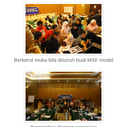
Berkerut muka bila disuruh buat MSF model