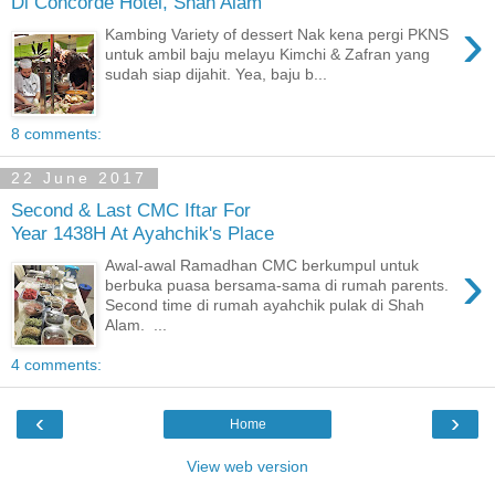
Di Concorde Hotel, Shah Alam
›
Kambing Variety of dessert Nak kena pergi PKNS
untuk ambil baju melayu Kimchi & Zafran yang
sudah siap dijahit. Yea, baju b...
8 comments:
22 June 2017
Second & Last CMC Iftar For
Year 1438H At Ayahchik's Place
›
Awal-awal Ramadhan CMC berkumpul untuk
berbuka puasa bersama-sama di rumah parents.
Second time di rumah ayahchik pulak di Shah
Alam. ...
4 comments:
‹
›
Home
View web version