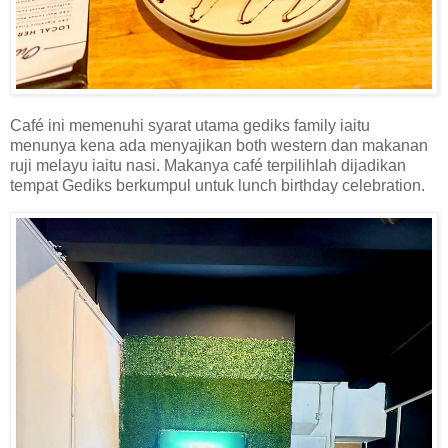
Café ini memenuhi syarat utama gediks family iaitu
menunya kena ada menyajikan both western dan makanan
ruji melayu iaitu nasi. Makanya café terpilihlah dijadikan
tempat Gediks berkumpul untuk lunch birthday celebration.