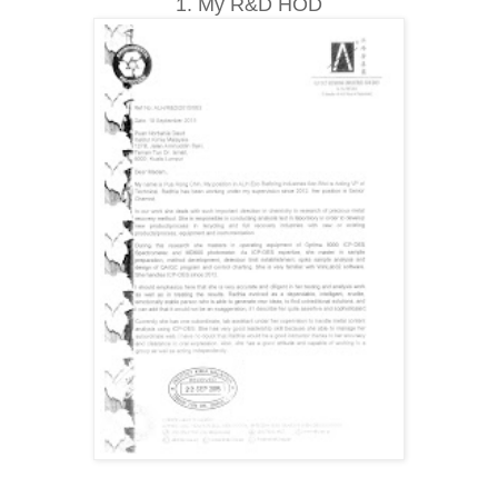
1. My R&D HOD