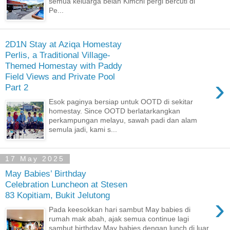
semua keluarga belah Kimchi pergi bercuti di
Pe...
2D1N Stay at Aziqa Homestay
Perlis, a Traditional Village-
Themed Homestay with Paddy
Field Views and Private Pool
›
Part 2
Esok paginya bersiap untuk OOTD di sekitar
homestay. Since OOTD berlatarkangkan
perkampungan melayu, sawah padi dan alam
semula jadi, kami s...
17 May 2025
May Babies’ Birthday
Celebration Luncheon at Stesen
83 Kopitiam, Bukit Jelutong
›
Pada keesokkan hari sambut May babies di
rumah mak abah, ajak semua continue lagi
sambut birthday May babies dengan lunch di luar.